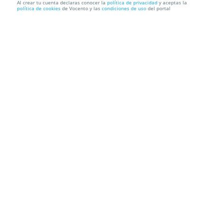
Al crear tu cuenta declaras conocer la
política de privacidad
y aceptas la
política de cookies
de Vocento y las
condiciones de uso
del portal
MBA + Máster a elección o Máster Doble
(Certificación Univer...
ENEB
Información local
Condiciones