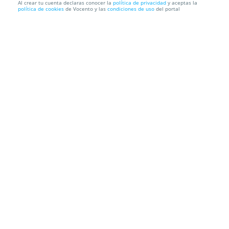
Al crear tu cuenta declaras conocer la
política de privacidad
y aceptas la
política de cookies
de Vocento y las
condiciones de uso
del portal
Lifting + Tinte de pestañas a mitad de precio
CENTRO DE BIOESTÉTICA NEFERTITI
C/ Bolivia N 284, 29017.
Málaga.
Información local
Condiciones
Localización