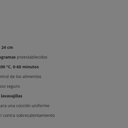
× 24 cm
ogramas
preestablecidos
200 °C, 0-60 minutos
ntrol de los alimentos
 uso seguro
lavavajillas
 para una cocción uniforme
n contra sobrecalentamiento