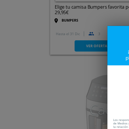
Elige tu camisa Bumpers favorita p
29,95€
BUMPERS
Hasta el
31 Dic
3
VER OFERTA
p
Caduc
Los respons
de Medios y
la relación