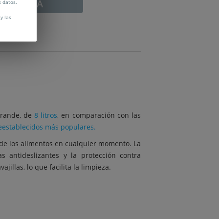
ADUCADA
s datos.
y las
grande, de
8 litros
, en comparación con las
eestablecidos más populares.
n de los alimentos en cualquier momento. La
s antideslizantes y la protección contra
jillas, lo que facilita la limpieza.