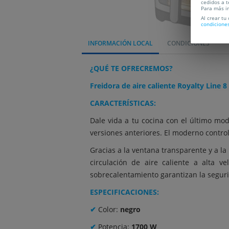
cedidos a t
Para más i
Al crear tu
condicione
INFORMACIÓN LOCAL
CONDICIONES
¿QUÉ TE OFRECREMOS?
Freidora de aire caliente Royalty Line 8
CARACTERÍSTICAS:
Dale vida a tu cocina con el último mo
versiones anteriores. El moderno control
Gracias a la ventana transparente y a l
circulación de aire caliente a alta v
sobrecalentamiento garantizan la seguridad
ESPECIFICACIONES:
✔
Color:
negro
✔
Potencia:
1700 W