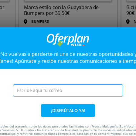
or
Marca estilo con la Guayabera de
Bici
Bumpers por 39,50€
90€
BUMPERS
N
Hasta el
30 Sep
2
Hast
VER OFERTA
¡No vuelvas a perderte ni una de nuestras oportunidades 
lanes! Apúntate y recibe nuestras comunicaciones a tiem
Freidora de aire cali
1700 W
¡Cocina platos deliciosos y 
para toda la familia!
ada
¡DISFRÚTALO YA!
33%
ables del tratamiento de los datos personales facilitados son Prensa Malagueña S.L y Vocen
 Servicios, S.L.U, quienes los tratarán con la finalidad de prestarte los servicios solicitados e
 contractual y remitirte comunicaciones comerciales basadas en tu consentimiento. Tus dato