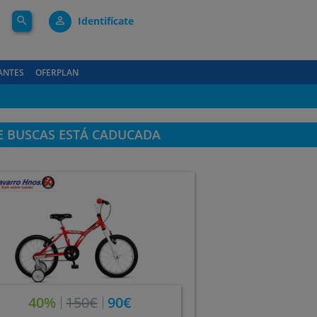
search
person_outline
Identifícate
ANTES
OFERPLAN
E BUSCAS ESTÁ CADUCADA
40%
150€
90€