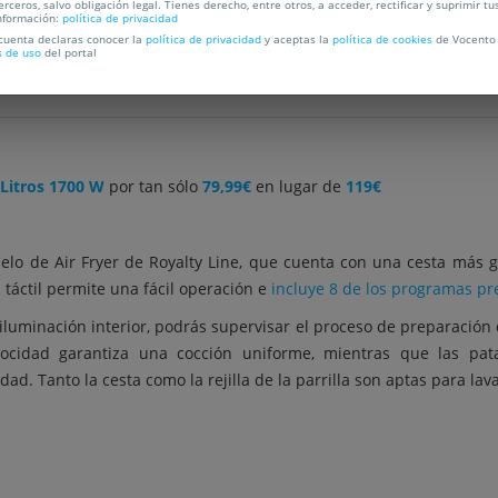
C
erceros, salvo obligación legal. Tienes derecho, entre otros, a acceder, rectificar y suprimir tu
nformación:
política de privacidad
 cuenta declaras conocer la
política de privacidad
y aceptas la
política de cookies
de Vocento 
s de uso
del portal
 Litros 1700 W
por tan sólo
79,99€
en lugar de
119€
delo de Air Fryer de Royalty Line, que cuenta con una cesta más 
 táctil permite una fácil operación e
incluye 8 de los programas pr
a iluminación interior, podrás supervisar el proceso de preparació
elocidad garantiza una cocción uniforme, mientras que las pata
. Tanto la cesta como la rejilla de la parrilla son aptas para lavava