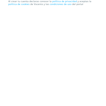
Al crear tu cuenta declaras conocer la
política de privacidad
y aceptas la
política de cookies
de Vocento y las
condiciones de uso
del portal
Entradas para el partido Marbella F.C. vs UD Ibiza
Banús Football Center
Lugar Conjunto la Dama de Noche, 0 S/N Bl
2, 29660. Marbella. Málaga
Información local
Condiciones
Localización