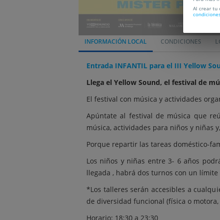
Al crear tu
condicione
INFORMACIÓN LOCAL
CONDICIONES
L
Entrada INFANTIL para el III Yellow So
Llega el Yellow Sound, el festival de m
El festival con música y actividades org
Apúntate al festival de música que r
música, actividades para niños y niñas y
Porque repartir las tareas doméstico-fami
Los niños y niñas entre 3- 6 años podr
llegada , habrá dos turnos con un límit
*Los talleres serán accesibles a cualqu
de diversidad funcional (física o motora, 
Horario: 18:30 a 23:30