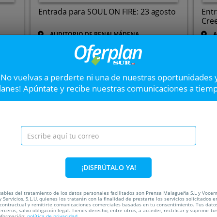
Entrada para SOUL ON FIRE: 23 agosto
Entr
Cre
AUDITORIO DE BENALMÁDENA
A
Hasta el
23 Ago
3
Hast
Av. Rocío Jurado, 1, 29630.
Benalmádena. Málaga
¡No vuelvas a perderte ni una de nuestras oportunidades 
VER OFERTA
lanes! Apúntate y recibe nuestras comunicaciones a tiem
Entrada gratuita para
Siguiente
Festival (MENORES D
11 de julio en La Térmica
¡DISFRÚTALO YA!
ada
ables del tratamiento de los datos personales facilitados son Prensa Malagueña S.L y Vocen
 Servicios, S.L.U, quienes los tratarán con la finalidad de prestarte los servicios solicitados e
 contractual y remitirte comunicaciones comerciales basadas en tu consentimiento. Tus dato
C
erceros, salvo obligación legal. Tienes derecho, entre otros, a acceder, rectificar y suprimir tu
nformación:
política de privacidad