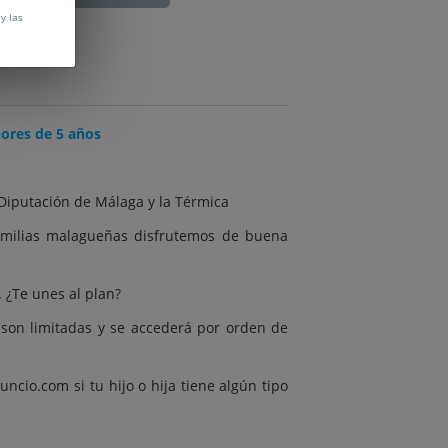
y las
nores de 5 años
 Diputación de Málaga y la Térmica
familias malagueñas disfrutemos de buena
. ¿Te unes al plan?
 son limitadas y se accederá por orden de
cio.com si tu hijo o hija tiene algún tipo