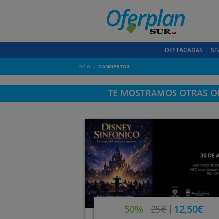
DESTACADAS
ST
OCIO
CONCIERTOS
TE MOSTRAMOS OTRAS OF
50%
25€
12,50€