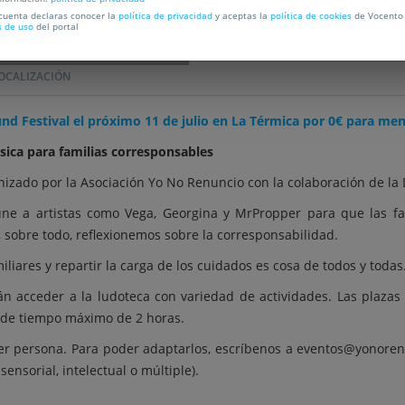
 cuenta declaras conocer la
política de privacidad
y aceptas la
política de cookies
de Vocento 
s de uso
del portal
OCALIZACIÓN
und Festival el próximo 11 de julio en La Térmica por 0€ para me
úsica para familias corresponsables
anizado por la Asociación Yo No Renuncio con la colaboración de la
eúne a artistas como Vega, Georgina y MrPropper para que las 
, sobre todo, reflexionemos sobre la corresponsabilidad.
liares y repartir la carga de los cuidados es cosa de todos y todas
án acceder a la ludoteca con variedad de actividades. Las plazas
e de tiempo máximo de 2 horas.
ier persona. Para poder adaptarlos, escríbenos a eventos@yonorenun
sensorial, intelectual o múltiple).