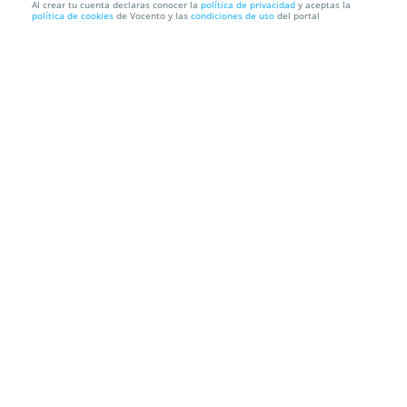
Al crear tu cuenta declaras conocer la
política de privacidad
y aceptas la
política de cookies
de Vocento y las
condiciones de uso
del portal
Festival de Cine Francés y Hammam Al Ándalus
Hammam Al Ándalus
Información local
Condiciones