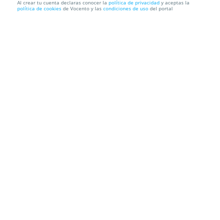
Al crear tu cuenta declaras conocer la
política de privacidad
y aceptas la
política de cookies
de Vocento y las
condiciones de uso
del portal
Entrada para la IV Fiesta de la Bulería el 5 de julio
III Fiesta de la Bulería
Avenida del Real. Torremolinos. Málaga
Información local
Condiciones
Localización