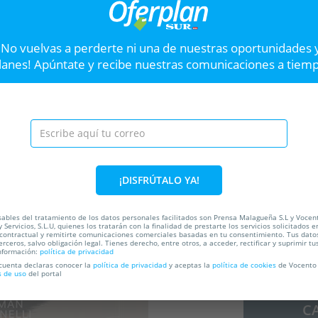
 /
STUDIO x MIKA HEGGEMANN (ALL
Ent
NIGHT LONG): 7 agosto
INM
¡No vuelvas a perderte ni una de nuestras oportunidades 
Studio Club
S
lanes! Apúntate y recibe nuestras comunicaciones a tiem
04
06
46
7
Hast
Av. Palma de Mallorca, 36,
29620. Torremolinos. Málaga
VER OFERTA
STUDIO X CRISTINA 
Siguiente
¡DISFRÚTALO YA!
(AUDIOFLY) / MOMO
CINELLI / SASCHA B
STUDIO CLUB (31 de mayo)
ables del tratamiento de los datos personales facilitados son Prensa Malagueña S.L y Vocen
 Servicios, S.L.U, quienes los tratarán con la finalidad de prestarte los servicios solicitados e
GARCIA / THEMBA
 contractual y remitirte comunicaciones comerciales basadas en tu consentimiento. Tus dato
erceros, salvo obligación legal. Tienes derecho, entre otros, a acceder, rectificar y suprimir tu
nformación:
política de privacidad
ada
30%
 cuenta declaras conocer la
política de privacidad
y aceptas la
política de cookies
de Vocento 
s de uso
del portal
C