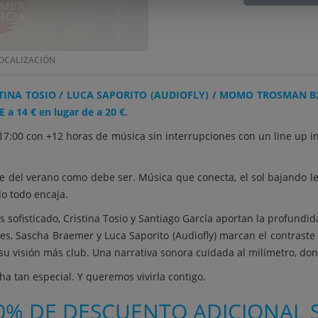
OCALIZACIÓN
RISTINA TOSIO / LUCA SAPORITO (AUDIOFLY) / MOMO TROSMAN 
 14 € en lugar de a 20 €.
17:00 con +12 horas de música sin interrupciones con un line up i
ue del verano como debe ser. Música que conecta, el sol bajando le
o todo encaja.
 sofisticado, Cristina Tosio y Santiago García aportan la profundi
 Sascha Braemer y Luca Saporito (Audiofly) marcan el contraste c
 su visión más club. Una narrativa sonora cuidada al milímetro, do
a tan especial. Y queremos vivirla contigo.
0% DE DESCUENTO ADICIONAL S