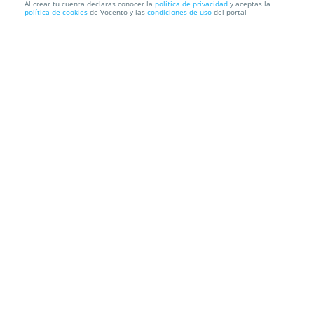
Al crear tu cuenta declaras conocer la
política de privacidad
y aceptas la
política de cookies
de Vocento y las
condiciones de uso
del portal
Entrada general para JOSE TEJADA (UN VIAJE
MÁGICO), en Audit...
AUDITORIO DE BENALMÁDENA
Av. Rocío Jurado, 1, 29630.
Benalmádena. Málaga
Información local
Condiciones
Localización