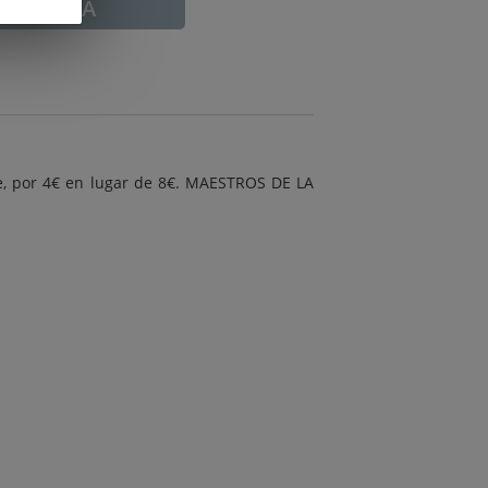
ADUCADA
, por 4€ en lugar de 8€. MAESTROS DE LA