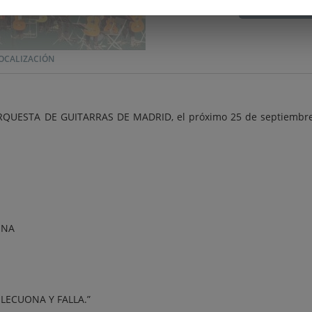
C
OCALIZACIÓN
 ORQUESTA DE GUITARRAS DE MADRID, el próximo 25 de septiembre
INA
 LECUONA Y FALLA.”