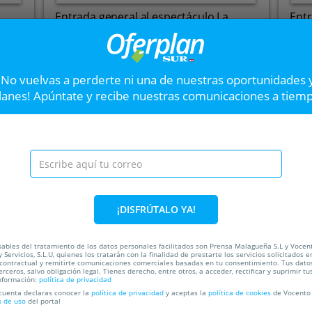
Entrada general al espectáculo La
Ent
Creedence: 3 septiembre
sep
AUDITORIO DE BENALMÁDENA
A
¡No vuelvas a perderte ni una de nuestras oportunidades 
Hasta el
03 Sep
3
Hast
Av. Rocío Jurado, 1, 29630.
lanes! Apúntate y recibe nuestras comunicaciones a tiem
Benalmádena. Málaga
VER OFERTA
Entrada general par
DE GUITARRAS DE MA
septiembre
¡DISFRÚTALO YA!
Entrada general para el c
DE MADRID, el próximo 25 de
ables del tratamiento de los datos personales facilitados son Prensa Malagueña S.L y Vocen
ada
 Servicios, S.L.U, quienes los tratarán con la finalidad de prestarte los servicios solicitados e
 contractual y remitirte comunicaciones comerciales basadas en tu consentimiento. Tus dato
50%
erceros, salvo obligación legal. Tienes derecho, entre otros, a acceder, rectificar y suprimir tu
nformación:
política de privacidad
 cuenta declaras conocer la
política de privacidad
y aceptas la
política de cookies
de Vocento 
s de uso
del portal