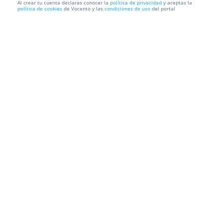
Al crear tu cuenta declaras conocer la
política de privacidad
y aceptas la
política de cookies
de Vocento y las
condiciones de uso
del portal
Entrada "Far West Yllana" el 20 septiembre por
12,50€ en lu...
AUDITORIO DE BENALMÁDENA
Avda. Rocío Jurado, 0, 29631.
Benalmádena. Málaga
Información local
Condiciones
Localización