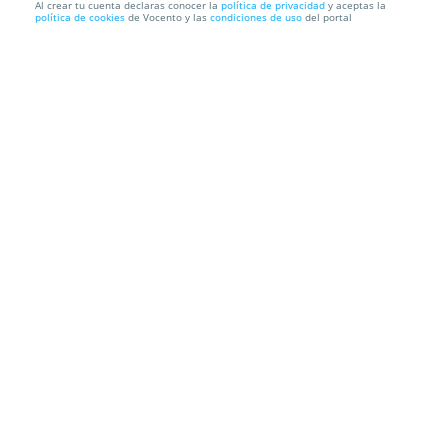
Al crear tu cuenta declaras conocer la
política de privacidad
y aceptas la
política de cookies
de Vocento y las
condiciones de uso
del portal
Entradas para El Circo de la Luz por solo 12.99€
MÁLAGA - RECINTO FERIAL
Calle Paquiro, 9 (Recinto Ferial), 29006.
Málaga.
Información local
Condiciones
Localización