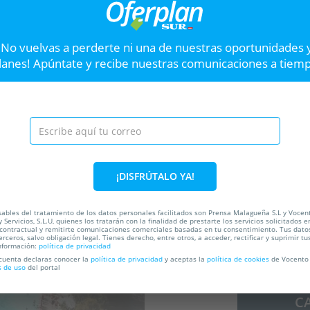
al
Entrada para el Museo Automovilístico
Atar
y de la Moda de Málaga
Ante
¡No vuelvas a perderte ni una de nuestras oportunidades 
Museo Automovilístico
C
lanes! Apúntate y recibe nuestras comunicaciones a tiem
Hasta el
31 Dic
105
Hast
Avenida Sor Teresa Prat, 15.
Málaga.
VER OFERTA
Entrada + 1 consumi
Siguiente
¡DISFRÚTALO YA!
Sunsets en ISLA POO
DJEMBE Ritual Sunsets en I
ables del tratamiento de los datos personales facilitados son Prensa Malagueña S.L y Vocen
 Servicios, S.L.U, quienes los tratarán con la finalidad de prestarte los servicios solicitados e
 contractual y remitirte comunicaciones comerciales basadas en tu consentimiento. Tus dato
erceros, salvo obligación legal. Tienes derecho, entre otros, a acceder, rectificar y suprimir tu
ada
nformación:
política de privacidad
40%
 cuenta declaras conocer la
política de privacidad
y aceptas la
política de cookies
de Vocento 
s de uso
del portal
C