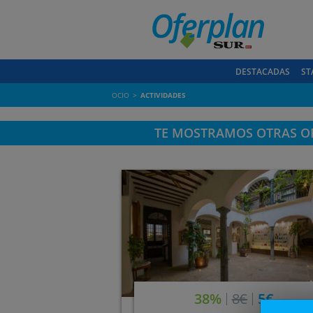
DESTACADAS
ST
OCIO
ACTIVIDADES
TE MOSTRAMOS OTRAS OF
38%
8€
5€