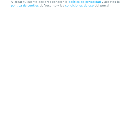
Al crear tu cuenta declaras conocer la
política de privacidad
y aceptas la
política de cookies
de Vocento y las
condiciones de uso
del portal
Disfruta de un exquisito menú para 2 por 47€ en el
exclusivo...
Pauza Restaurante
Calle Cómpeta,2, 29649. Mijas. Málaga
Información local
Condiciones
Localización