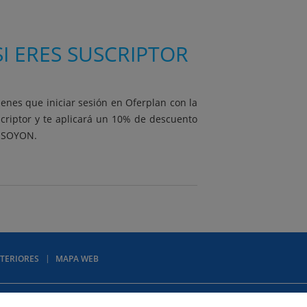
I ERES SUSCRIPTOR
ienes que iniciar sesión en Oferplan con la
scriptor y te aplicará un 10% de descuento
e SOYON.
TERIORES
MAPA WEB
Mapa web