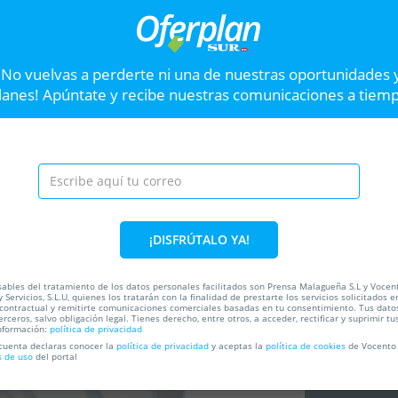
Tratamiento Facial Hidratante por 35€
Cort
en NH CLINICS
M Sa
NH Clínics
M
¡No vuelvas a perderte ni una de nuestras oportunidades 
lanes! Apúntate y recibe nuestras comunicaciones a tiem
Hasta el
31 Dic
6
Hast
Calle Churruca, 2, 29640.
Fuengirola. Málaga
VER OFERTA
Sesión de peluquería
Siguiente
corte y peinado
¡DISFRÚTALO YA!
¡Date un capricho luciendo u
este plan de belleza!
ables del tratamiento de los datos personales facilitados son Prensa Malagueña S.L y Vocen
 Servicios, S.L.U, quienes los tratarán con la finalidad de prestarte los servicios solicitados e
 contractual y remitirte comunicaciones comerciales basadas en tu consentimiento. Tus dato
ada
erceros, salvo obligación legal. Tienes derecho, entre otros, a acceder, rectificar y suprimir tu
nformación:
política de privacidad
50%
 cuenta declaras conocer la
política de privacidad
y aceptas la
política de cookies
de Vocento 
s de uso
del portal