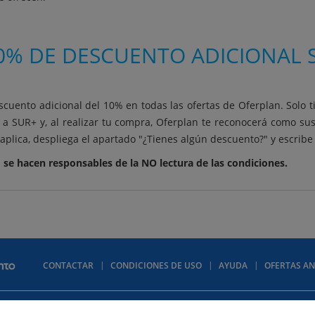
0% DE DESCUENTO ADICIONAL S
scuento adicional del 10% en todas las ofertas de Oferplan. Solo t
 a SUR+ y, al realizar tu compra, Oferplan te reconocerá como su
aplica, despliega el apartado "¿Tienes algún descuento?" y escrib
 se hacen responsables de la NO lectura de las condiciones.
CONTACTAR
CONDICIONES DE USO
AYUDA
OFERTAS AN
Contactar
Política de privacidad
Política de cookies
Publicidad