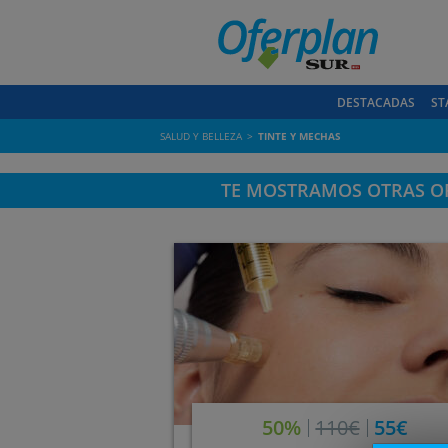
DESTACADAS
ST
SALUD Y BELLEZA
TINTE Y MECHAS
TE MOSTRAMOS OTRAS OF
50%
110€
55€