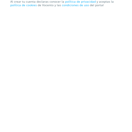
Al crear tu cuenta declaras conocer la
política de privacidad
y aceptas la
política de cookies
de Vocento y las
condiciones de uso
del portal
Curso de Inglés para tus Vacaciones Perfectas
mejor Valorado...
DAWAY
Información local
Condiciones