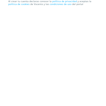
Al crear tu cuenta declaras conocer la
política de privacidad
y aceptas la
política de cookies
de Vocento y las
condiciones de uso
del portal
Entrada Día Jueves 24 Boombastic Costa del Sol
BOOMBASTIC
Crta. de la Azucarera Intelhorce 7, 29004. Málaga.
Información local
Condiciones
Localización