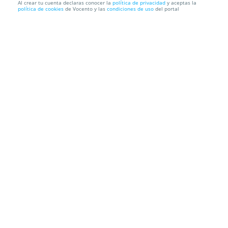
Al crear tu cuenta declaras conocer la
política de privacidad
y aceptas la
política de cookies
de Vocento y las
condiciones de uso
del portal
WILL SMITH: Almuerzo para 2 en PiCú Banús y SUR
te invita al...
PiCú Puerto Banús
Calle Albinoni. Marbella. Málaga
Información local
Condiciones
Localización