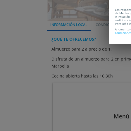
Los respons
de Medios y
la relación
cedidos a t
Para más i
INFORMACIÓN LOCAL
CONDICIONES
L
Al crear tu
condicione
¿QUÉ TE OFRECEMOS?
Almuerzo para 2 a precio de 1.
Disfruta de un almuerzo para 2 en prime
Marbella
Cocina abierta hasta las 16.30h
Menú 