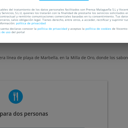
C
ables del tratamiento de los datos personales facilitados son Prensa Malagueña S.L y Vocen
 Servicios, S.L.U, quienes los tratarán con la finalidad de prestarte los servicios solicitados e
 contractual y remitirte comunicaciones comerciales basadas en tu consentimiento. Tus dato
erceros, salvo obligación legal. Tienes derecho, entre otros, a acceder, rectificar y suprimir tu
nformación:
política de privacidad
OCALIZACIÓN
 cuenta declaras conocer la
política de privacidad
y aceptas la
política de cookies
de Vocento 
s de uso
del portal
ra línea de playa de Marbella, en la Milla de Oro, donde los sabor
para dos personas