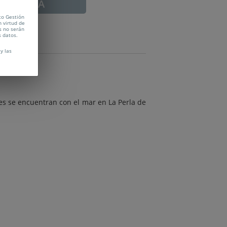
ADUCADA
to Gestión
n virtud de
s no serán
s datos.
y las
es se encuentran con el mar en La Perla de