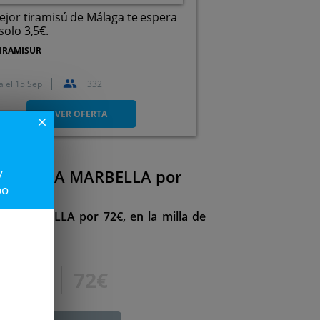
ejor tiramisú de Málaga te espera
solo 3,5€.
IRAMISUR
a el
15 Sep
332
Calle Gómez Pallete, 9, 29012.
Málaga.
VER OFERTA
close
y
 LA PERLA MARBELLA por
po
A MARBELLA por 72€, en la milla de
144€
72€