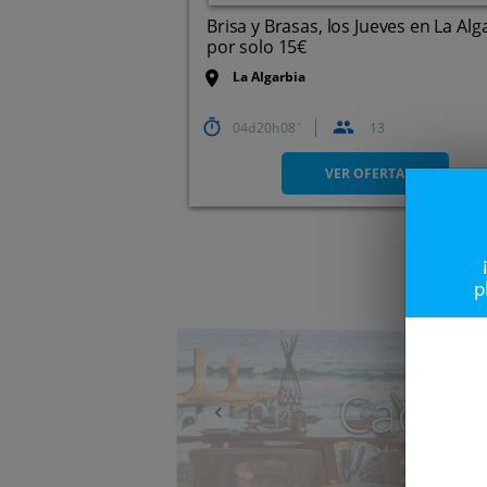
Brisa y Brasas, los Jueves en La Algarbia
por solo 15€
La Algarbia
04
20
08
13
Calle Juan Ramón Jiménez, 1
, 29560. Pizarra. Málaga
VER OFERTA
Anterior
p
Caduc