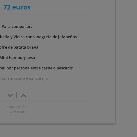
72 euros
Para compartir:
lla y Vieira con vinagreta de jalapeños
ofre de patata brava
-Mini hamburguesa
ipal por persona entre carne o pescado:
 con anisado y salicornia
o
keyboard_arrow_down
keyboard_arrow_up
u-Sando de cerdo ibérico
manzana y piñones con helado de caramelo salado
IVA incluido
as de vino o 2 cervezas o refrescos y agua