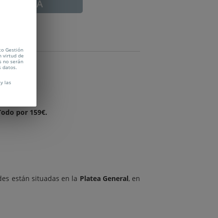
ADUCADA
to Gestión
n virtud de
s no serán
s datos.
y las
Todo por 159€.
ades están situadas en la
Platea General
, en