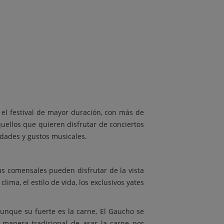
 el festival de mayor duración, con más de
uellos que quieren disfrutar de conciertos
edades y gustos musicales.
s comensales pueden disfrutar de la vista
ima, el estilo de vida, los exclusivos yates
Aunque su fuerte es la carne, El Gaucho se
a manera tradicional de asar la carne por