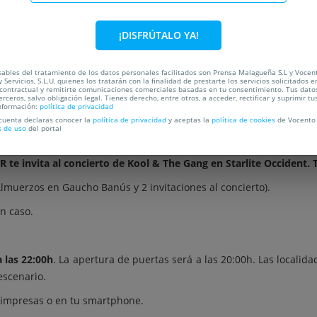
C
¡DISFRÚTALO YA!
OCALIZACIÓN
ables del tratamiento de los datos personales facilitados son Prensa Malagueña S.L y Vocen
 Servicios, S.L.U, quienes los tratarán con la finalidad de prestarte los servicios solicitados e
 contractual y remitirte comunicaciones comerciales basadas en tu consentimiento. Tus dato
erceros, salvo obligación legal. Tienes derecho, entre otros, a acceder, rectificar y suprimir tu
T 2025
nformación:
política de privacidad
 cuenta declaras conocer la
política de privacidad
y aceptas la
política de cookies
de Vocento 
s de uso
del portal
te invita al concierto de Kool & The Gang en Starlite Occident. 
lmuerzos en Gaucho Banús y 2 invitaciones al concierto).
n caso.
a las 22:00h
. La apertura de puertas será a las 20:00h. Las localid
 escenario.
s impresas o en tu smartphone.