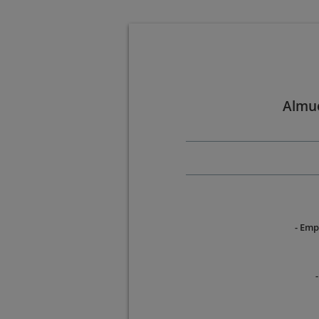
Almue
- Emp