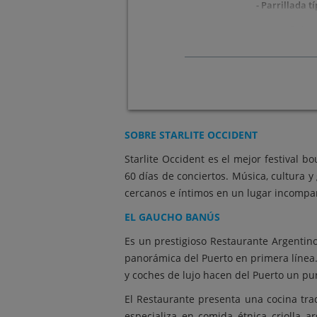
- Parrillada t
- Entre
-
- Brown
SOBRE STARLITE OCCIDENT
1 bebida incluida a elegir entre vino Rio
Starlite Occident es el mejor festival 
de grif
60 días de conciertos. Música, cultura 
cercanos e íntimos en un lugar incompar
EL GAUCHO BANÚS
Es un prestigioso Restaurante Argentin
panorámica del Puerto en primera línea. S
y coches de lujo hacen del Puerto un pu
El Restaurante presenta una cocina trad
especializa en comida étnica criolla a