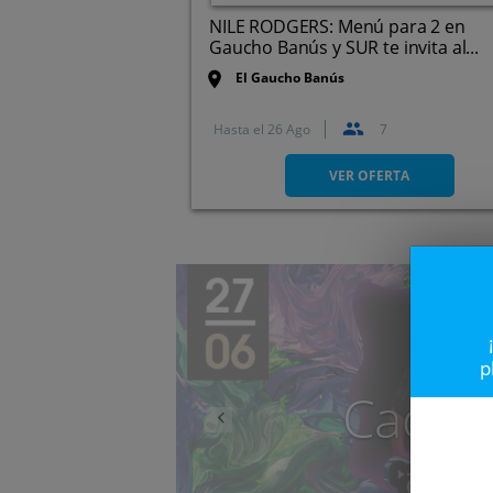
NILE RODGERS: Menú para 2 en
Gaucho Banús y SUR te invita al...
El Gaucho Banús
Hasta el
26 Ago
7
Calle Albinoni. Marbella.
Málaga
VER OFERTA
Anterior
p
Caduc