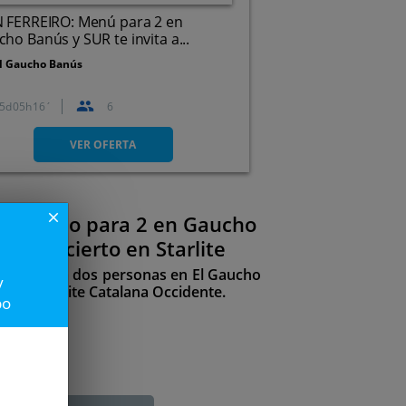
N FERREIRO: Menú para 2 en
ho Banús y SUR te invita a...
l Gaucho Banús
5
05
16
6
Calle Albinoni. Marbella.
Málaga
VER OFERTA
close
lmuerzo para 2 en Gaucho
 al concierto en Starlite
idable para dos personas en El Gaucho
y
s de Starlite Catalana Occidente.
po
159€