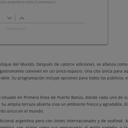
ípica argentina (min 2 personas )
cot black angus a la brasa
keyboard_arrow_down
keyboard_arrow_up
 Lasaña de espinacas
Postre:
ie con helado de vainilla
Bebida
ja crianza, ribera del Duero crianza, Rueda Verdejo, cerveza
boutique del Mundo. Después de catorce ediciones, se afianza como
o, Mahou, agua o refresco.
y gastronomía conviven en un único espacio. Una cita única para aq
able. Su programación incluye opciones para todos los públicos, 
o situado en Primera línea de Puerto Banús, donde cada uno de su
u amplia terraza abierta crea un ambiente fresco y agradable. El cl
nto único en el mundo.
icional argentina pero con tintes internacionales y de seafood. 
rgentina, con platos como sus empanadas al estilo norteño, o l