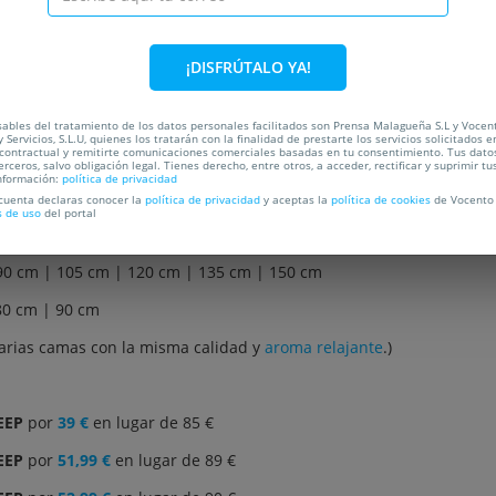
C
¡DISFRÚTALO YA!
ables del tratamiento de los datos personales facilitados son Prensa Malagueña S.L y Vocen
 Servicios, S.L.U, quienes los tratarán con la finalidad de prestarte los servicios solicitados e
 contractual y remitirte comunicaciones comerciales basadas en tu consentimiento. Tus dato
erceros, salvo obligación legal. Tienes derecho, entre otros, a acceder, rectificar y suprimir tu
nformación:
política de privacidad
uxe Lavanda IKON SLEEP (firmeza media)
desde 39€
en lugar de 8
 cuenta declaras conocer la
política de privacidad
y aceptas la
política de cookies
de Vocento 
s de uso
del portal
90 cm | 105 cm | 120 cm | 135 cm | 150 cm
80 cm | 90 cm
varias camas con la misma calidad y
aroma relajante
.)
EEP
por
39 €
en lugar de 85 €
EEP
por
51,99 €
en lugar de 89 €