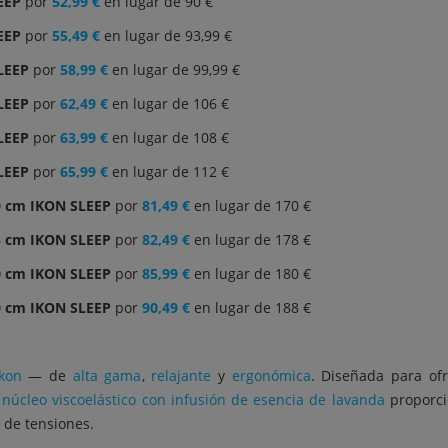
EEP
por
52,99 €
en lugar de 90 €
EEP
por
55,49 €
en lugar de 93,99 €
LEEP
por
58,99 €
en lugar de 99,99 €
LEEP
por
62,49 €
en lugar de 106 €
LEEP
por
63,99 €
en lugar de 108 €
LEEP
por
65,99 €
en lugar de 112 €
0 cm IKON SLEEP
por
81,49 €
en lugar de 170 €
5 cm IKON SLEEP
por
82,49 €
en lugar de 178 €
0 cm IKON SLEEP
por
85,99 €
en lugar de 180 €
0 cm IKON SLEEP
por
90,49 €
en lugar de 188 €
kon
— de
alta gama
,
relajante
y
ergonómica
. Diseñada para ofr
u
núcleo viscoelástico con infusión de esencia de lavanda
proporcio
 de tensiones.