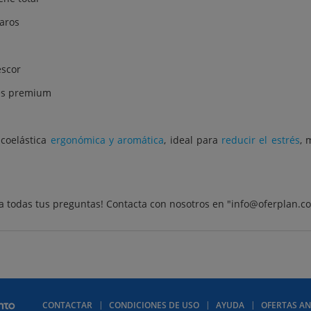
caros
escor
es premium
coelástica
ergonómica y aromática
, ideal para
reducir el estrés
, 
a todas tus preguntas! Contacta con nosotros en "info@oferplan.c
CONTACTAR
CONDICIONES DE USO
AYUDA
OFERTAS AN