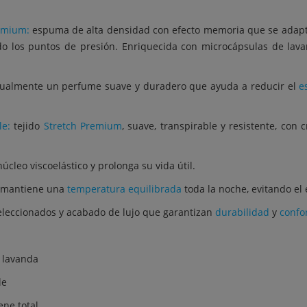
emium:
espuma de alta densidad con efecto memoria que se adapta 
ndo los puntos de presión. Enriquecida con microcápsulas de la
dualmente un perfume suave y duradero que ayuda a reducir el
e
le:
tejido
Stretch Premium
, suave, transpirable y resistente, con
úcleo viscoelástico y prolonga su vida útil.
mantiene una
temperatura equilibrada
toda la noche, evitando el 
eleccionados y acabado de lujo que garantizan
durabilidad
y
confo
 lavanda
le
ene total