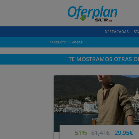
DESTACADAS
ST
PRODUCTO
HOGAR
TE MOSTRAMOS OTRAS OF
51%
61,41€
29,95€