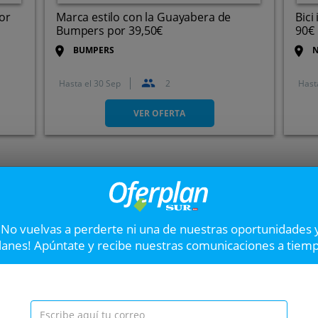
or
Marca estilo con la Guayabera de
Bici
Bumpers por 39,50€
90€
BUMPERS
N
Hasta el
30 Sep
2
Hast
VER OFERTA
Almohada 100% Visco
Siguiente
Lavanda IKON SLEEP
Almohada 100% Viscoelásti
firmeza media
¡No vuelvas a perderte ni una de nuestras oportunidades 
lanes! Apúntate y recibe nuestras comunicaciones a tiem
ada