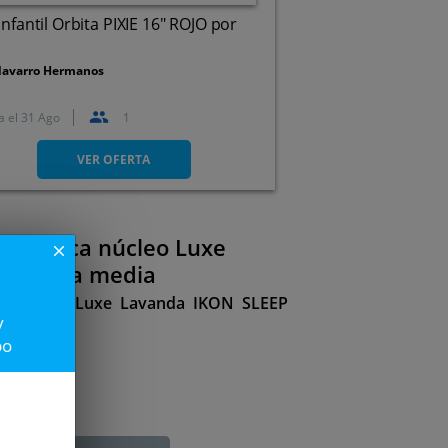
 infantil Orbita PIXIE 16" ROJO por
avarro Hermanos
a el
31 Ago
1
Av. de José Ortega y Gasset,
258, Cruz de Humillad, 29006.
VER OFERTA
Málaga.
elástica núcleo Luxe
close
 firmeza media
ca núcleo Luxe Lavanda IKON SLEEP
y
po
39€