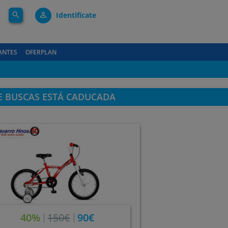
search
person_outline
Identifícate
ANTES
OFERPLAN
E BUSCAS ESTÁ CADUCADA
40%
150€
90€