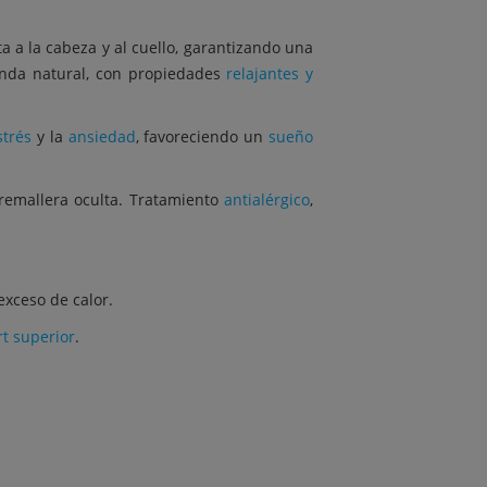
a la cabeza y al cuello, garantizando una
vanda natural, con propiedades
relajantes y
strés
y la
ansiedad
, favoreciendo un
sueño
 cremallera oculta. Tratamiento
antialérgico
,
exceso de calor.
rt superior
.