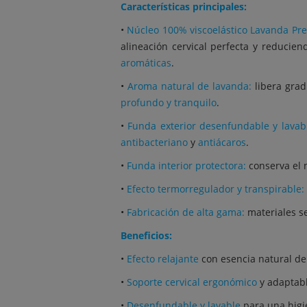
Características principales:
•
Núcleo 100% viscoelástico Lavanda Pr
alineación cervical perfecta y reducie
aromáticas
.
•
Aroma natural de lavanda:
libera gra
profundo y tranquilo
.
•
Funda exterior desenfundable y lavab
antibacteriano
y
antiácaros
.
•
Funda interior protectora:
conserva el n
•
Efecto termorregulador y transpirable:
•
Fabricación de alta gama:
materiales s
Beneficios:
•
Efecto relajante
con esencia natural de
•
Soporte cervical ergonómico
y adaptab
•
Desenfundable y lavable
para una higi