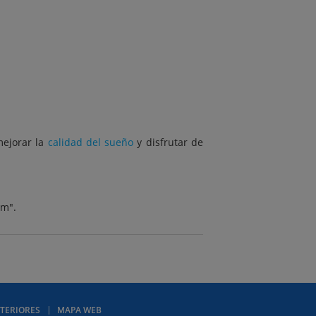
mejorar la
calidad del sueño
y disfrutar de
om".
TERIORES
MAPA WEB