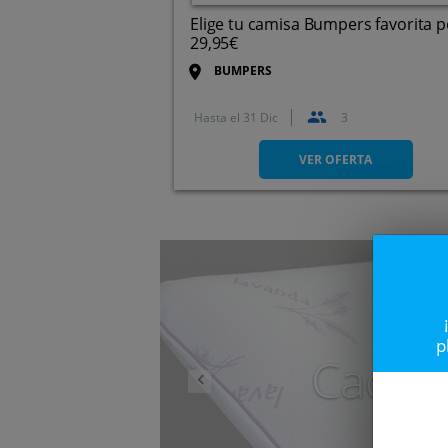
Elige tu camisa Bumpers favorita p
29,95€
BUMPERS
Hasta el
31 Dic
3
VER OFERTA
Anterior
p
Caduc